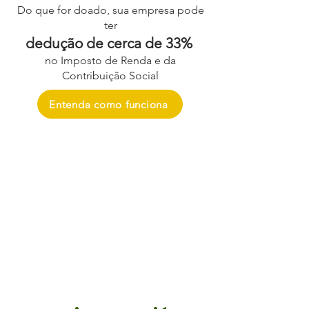
Do que for doado, sua empresa pode
ter
dedução de cerca de 33%
no Imposto de Renda e da
Contribuição Social
Entenda como funciona
Doação de materiais ou
serviços e empréstimo de
equipamentos
Uma expedição exige muitos
recursos, desde insumos médicos
até impressões gráficas, passando
por medicamentos e equipamentos
Sua empresa pode nos ajudar!