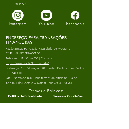
Paulo-SP
Instagram
YouTube
Facebook
ENDEREÇO PARA TRANSAÇÕES
FINANCEIRAS
Razão Social: Fundação Faculdade de Medicina
CNPJ:
56.577.059
/0001-00
Telefone:
(11) 3016-4900
| Contato:
https://www.ffm.br/ffm/contato/
Endereço: Av. Rebouças, 381, Jardim Paulista, São Paulo -
SP,
05401-000
OBS: Isenta de ICMS nos termos do artigo nº 153 do
Anexo 1 do Decreto 45490/00 - convênio 120/2011
Termos e Políticas:
Política de Privacidade
Termos e Condições
Política de Imagem
Política de Entrega
Política de Trocas/Cancelamentos
Prestação do Serviço: A prestação de serviços ocorre através da